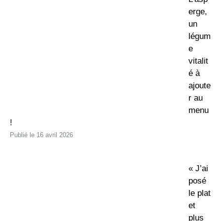
erge,
un
légum
e
vitalit
é à
ajoute
r au
menu
!
16 avril 2026
« J’ai
posé
le plat
et
plus