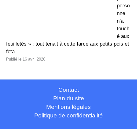
perso
nne
n’a
touch
é aux
feuilletés » : tout tenait à cette farce aux petits pois et
feta
16 avril 2026
Contact
Plan du site
Mentions légales
Politique de confidentialité