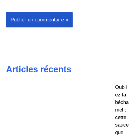
Articles récents
Oubli
ez la
bécha
mel :
cette
sauce
que