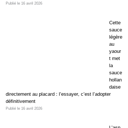
16 avril 2026
Cette
sauce
légère
au
yaour
t met
la
sauce
hollan
daise
directement au placard : l’essayer, c’est l’adopter
définitivement
16 avril 2026
L’asp