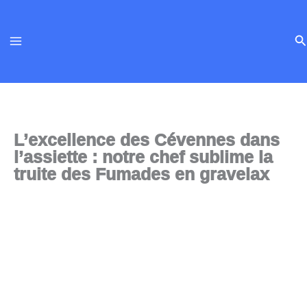
Aller
au
Re
contenu
L’excellence des Cévennes dans
l’assiette : notre chef sublime la
truite des Fumades en gravelax