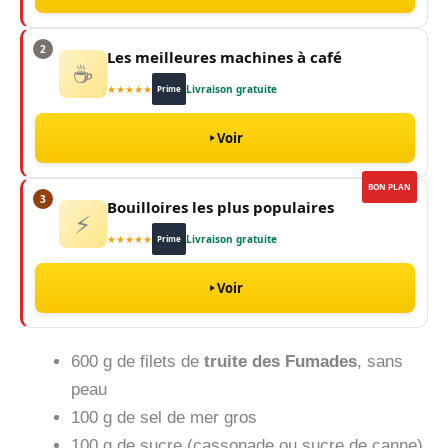
2
Les meilleures machines à café
☕
★★★★★
Livraison gratuite
Prime
Voir
BON PLAN
3
Bouilloires les plus populaires
⚡
★★★★★
Livraison gratuite
Prime
Voir
600 g de filets de
truite des Fumades
, sans
peau
100 g de sel de mer gros
100 g de sucre (cassonade ou sucre de canne)